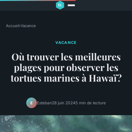
Accueil
›
Vacance
VACANCE
Où trouver les meilleures
plages pour observer les
tortues marines à Hawaï?
Esteban
28 juin 2024
5 min de lecture
E